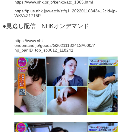
https://www.nhk.or.jp/kenko/atc_1365.html
https://plus.nhk.jp/watch/st/g1_2022011034341?cid=jp-
WKV4Z1715P
●見逃し配信 NHKオンデマンド
https://www.nhk-
ondemand.jp/goods/G2021118241SA000/?
np_banID=top_sp0012_118241