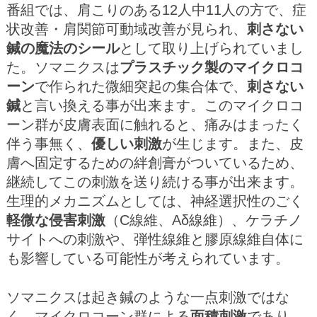
番組では、肩こりのある12人中11人の方で、症
状改善・肩関節可動域改善が見られ、
刺さない
鍼の魔法のシール
として取り上げられていまし
た。ソマニクスは
プラスチック製のマイクロコ
ーン
で作られた微細突起の集合体で、
刺さない
鍼
と言い換える事が出来ます。このマイクロコ
ーン群が皮膚表面に触れると、痛みはまったく
伴う事無く、
優しい刺激
が生じます。また、皮
膚へ固定するための絆創膏がついているため、
継続してこの刺激を送り続ける事が出来ます。
生理的メカニズムとしては、神経選択性のごく
軽微な侵害刺激
（C線維、Aδ線維）、ケラチノ
サイトへの刺激や、弾性線維と膠原線維自体に
も影響している可能性が考えられています。
ソマニクスは起き鍼のような一点刺激ではな
く、マイクロコーン群による
面積刺激
であり、