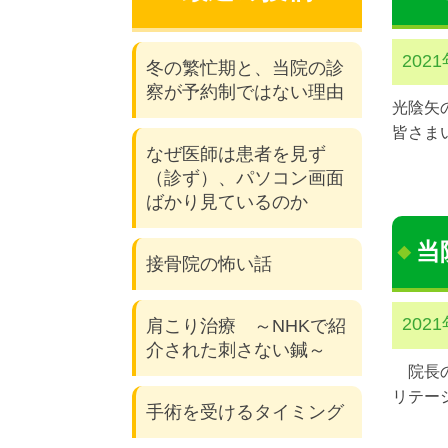
202
冬の繁忙期と、当院の診
察が予約制ではない理由
光陰矢
皆さま
なぜ医師は患者を見ず
（診ず）、パソコン画面
ばかり見ているのか
当
接骨院の怖い話
202
肩こり治療 ～NHKで紹
介された刺さない鍼～
院長の
リテー
手術を受けるタイミング