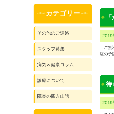
カテゴリー
「
その他のご連絡
201
ご無沙
スタッフ募集
症の予
病気＆健康コラム
診療について
待
院長の四方山話
201