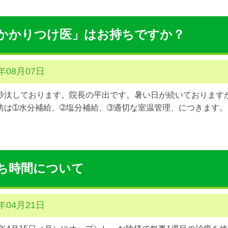
かかりつけ医」はお持ちですか？
9年08月07日
汰しております。院長の平出です。暑い日が続いております
防は➀水分補給、➁塩分補給、➂適切な室温管理、につきます。エ
ち時間について
9年04月21日