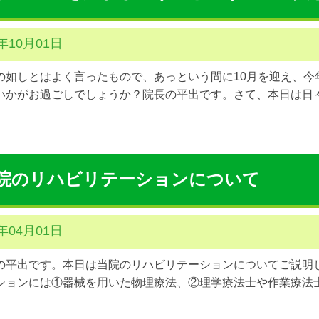
1年10月01日
の如しとはよく言ったもので、あっという間に10月を迎え、今
いかがお過ごしでしょうか？院長の平出です。さて、本日は日々
院のリハビリテーションについて
1年04月01日
平出です。本日は当院のリハビリテーションについてご説明
ションには①器械を用いた物理療法、②理学療法士や作業療法士