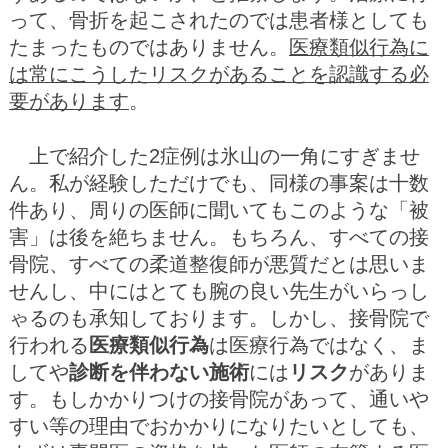
って、骨折を起こされたのでは患者様としても
たまったものではありません。
医療類似行為に
は常にこうしたリスクがあることを認識する必
要があります
。
上で紹介した2症例は氷山の一角にすぎませ
ん。私が経験しただけでも、同様の事案は十数
件あり、周りの医師に聞いてもこのような「被
害」は後を絶ちません。もちろん、すべての接
骨院、すべての柔道整復師が悪質だとは思いま
せんし、中にはとても腕の良い先生がいらっし
ゃるのも承知しております。しかし、接骨院で
行われる
医療類似行為
は医療行為ではなく、ま
してや
診断を伴わない施術
には
リスク
がありま
す。もしかかりつけの接骨院があって、通いや
すい等の理由でおかかりになりたいとしても、