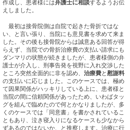
作成し、患者様には
弁護士に相談
するようお伝
えしました。
最初は接骨院側は自院で起きた骨折ではな
い、と言い張り、当院にも意見書を求めて来ま
した。その後も接骨院からは誠意ある回答が得
らえず、当院での骨折治療費の支払い請求にも
ダンマリの状態が続きましたが、患者様側の弁
護士が介入し、刑事告発を視野に入れ交渉した
ところ突然全面的に非を認め、
治療費
と
慰謝料
の支払いに応じました。このケースでは、極め
て因果関係がハッキリしている上に、患者様と
当院の間に信頼関係があったため、いわばタッ
グを組んで臨めたので何とかなりましたが、多
くのケースでは「同意書」を書かされているこ
ともあり、泣き寝入りになるケースも少なから
ずあるのではないか、と推察します。治療に行