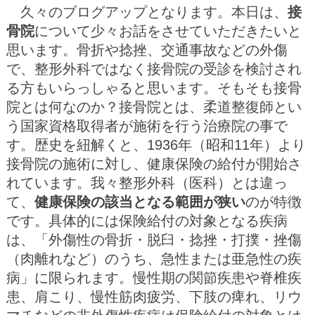
久々のブログアップとなります。本日は、
接
骨院
について少々お話をさせていただきたいと
思います。骨折や捻挫、交通事故などの外傷
で、整形外科ではなく接骨院の受診を検討され
る方もいらっしゃると思います。そもそも接骨
院とは何なのか？接骨院とは、柔道整復師とい
う国家資格取得者が施術を行う治療院の事で
す。歴史を紐解くと、1936年（昭和11年）より
接骨院の施術に対し、健康保険の給付が開始さ
れています。我々整形外科（医科）とは違っ
て、
健康保険の該当となる範囲が狭い
のが特徴
です。具体的には保険給付の対象となる疾病
は、「外傷性の骨折・脱臼・捻挫・打撲・挫傷
（肉離れなど）のうち、急性または亜急性の疾
病」に限られます。慢性期の関節疾患や脊椎疾
患、肩こり、慢性筋肉疲労、下肢の痺れ、リウ