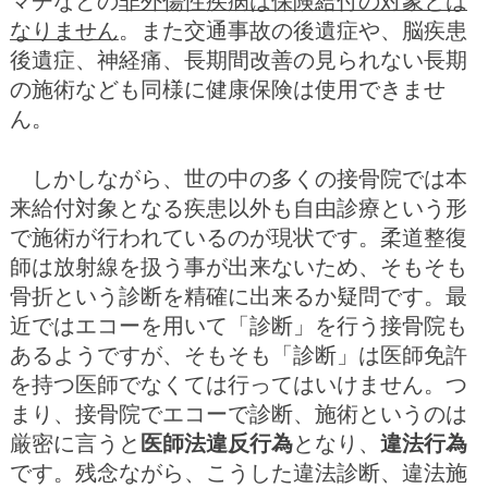
マチなどの
非外傷性疾病は保険給付の対象とは
なりません
。また交通事故の後遺症や、脳疾患
後遺症、神経痛、長期間改善の見られない長期
の施術なども同様に健康保険は使用できませ
ん。
しかしながら、世の中の多くの接骨院では本
来給付対象となる疾患以外も自由診療という形
で施術が行われているのが現状です。柔道整復
師は放射線を扱う事が出来ないため、そもそも
骨折という診断を精確に出来るか疑問です。最
近ではエコーを用いて「診断」を行う接骨院も
あるようですが、そもそも「診断」は医師免許
を持つ医師でなくては行ってはいけません。つ
まり、接骨院でエコーで診断、施術というのは
厳密に言うと
医師法違反行為
となり、
違法行為
です。残念ながら、こうした違法診断、違法施