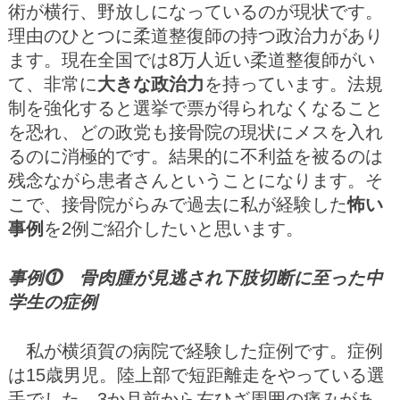
術が横行、野放しになっているのが現状です。
理由のひとつに柔道整復師の持つ政治力があり
ます。現在全国では8万人近い柔道整復師がい
て、非常に
大きな政治力
を持っています。法規
制を強化すると選挙で票が得られなくなること
を恐れ、どの政党も接骨院の現状にメスを入れ
るのに消極的です。結果的に不利益を被るのは
残念ながら患者さんということになります。そ
こで、接骨院がらみで過去に私が経験した
怖い
事例
を2例ご紹介したいと思います。
事例⓵ 骨肉腫が見逃され下肢切断に至った中
学生の症例
私が横須賀の病院で経験した症例です。症例
は15歳男児。陸上部で短距離走をやっている選
手でした。3か月前から右ひざ周囲の痛みがあ