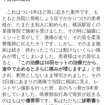
これはつい1年ほど前に起きた案件です。も
ともと当院に骨粗しょう症でかかりつけの患者
様が、たまたま知人に勧められ、横浜駅近くの
某接骨院で施術を受けました。その時に脇腹に
ミシっと音がして、激痛が走り、その旨を柔道
整復師に伝えたそうです。しかし、そのまま施
術は続き、終わったころには動けないくらい痛
みが増してしまいました。患者様はその旨伝え
ると、
「この治療は10回セットの治療だから、
途中で止めるとさらに痛みが増しますよ」
と脅
され、釈然としないまま帰宅されました。その
2日後にあまりの激痛で当院に相談に見え、レ
ントゲン撮影を行った所、右のろっ骨が3本骨
折していました。医療類似行為で骨折が起きる
のはもはや
傷害罪
です。私はただちに
診断書
を