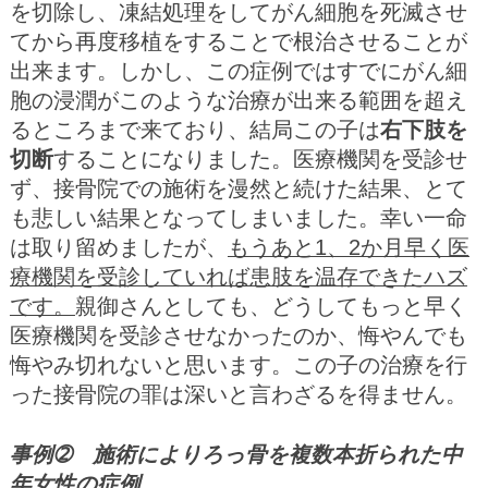
を切除し、凍結処理をしてがん細胞を死滅させ
てから再度移植をすることで根治させることが
出来ます。しかし、この症例ではすでにがん細
胞の浸潤がこのような治療が出来る範囲を超え
るところまで来ており、結局この子は
右下肢を
切断
することになりました。医療機関を受診せ
ず、接骨院での施術を漫然と続けた結果、とて
も悲しい結果となってしまいました。幸い一命
は取り留めましたが、
もうあと1、2か月早く医
療機関を受診していれば患肢を温存できたハズ
です。
親御さんとしても、どうしてもっと早く
医療機関を受診させなかったのか、悔やんでも
悔やみ切れないと思います。この子の治療を行
った接骨院の罪は深いと言わざるを得ません。
事例➁ 施術によりろっ骨を複数本折られた中
年女性の症例