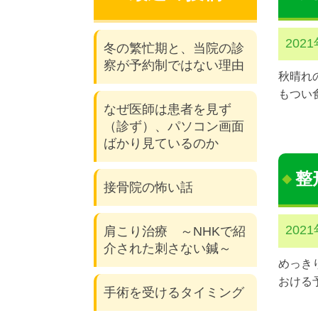
202
冬の繁忙期と、当院の診
察が予約制ではない理由
秋晴れ
もつい
なぜ医師は患者を見ず
（診ず）、パソコン画面
ばかり見ているのか
整
接骨院の怖い話
202
肩こり治療 ～NHKで紹
介された刺さない鍼～
めっき
おける
手術を受けるタイミング