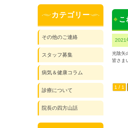
カテゴリー
こ
その他のご連絡
202
光陰矢
スタッフ募集
皆さま
病気＆健康コラム
1 / 1
診療について
院長の四方山話