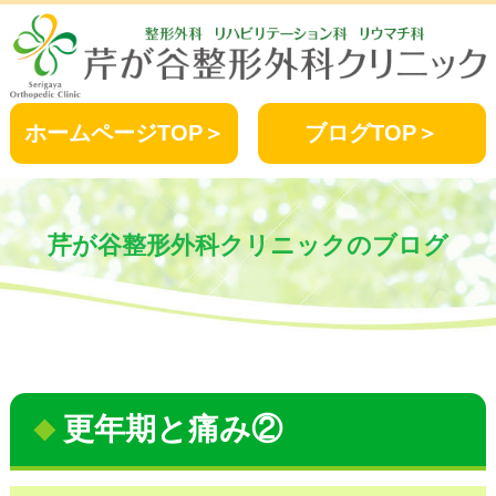
ホームページTOP＞
ブログTOP＞
芹が谷整形外科クリニックのブログ
更年期と痛み②