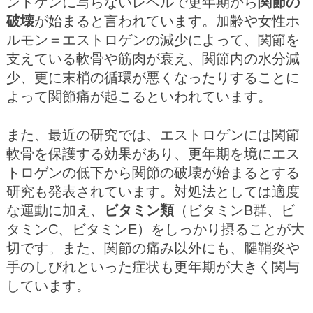
ントゲンに写らないレベルで更年期から
関節の
破壊
が始まると言われています。加齢や女性ホ
ルモン＝エストロゲンの減少によって、関節を
支えている軟骨や筋肉が衰え、関節内の水分減
少、更に末梢の循環が悪くなったりすることに
よって関節痛が起こるといわれています。
また、最近の研究では、エストロゲンには関節
軟骨を保護する効果があり、更年期を境にエス
トロゲンの低下から関節の破壊が始まるとする
研究も発表されています。対処法としては適度
な運動に加え、
ビタミン類
（ビタミンB群、ビ
タミンC、ビタミンE）をしっかり摂ることが大
切です。また、関節の痛み以外にも、腱鞘炎や
手のしびれといった症状も更年期が大きく関与
しています。